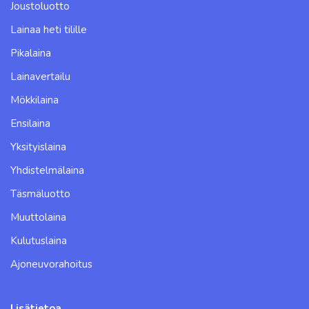
Joustoluotto
Lainaa heti tilille
Pikalaina
Lainavertailu
Mökkilaina
Ensilaina
Yksityislaina
Yhdistelmälaina
Täsmäluotto
Muuttolaina
Kulutuslaina
Ajoneuvorahoitus
Lisätietoa