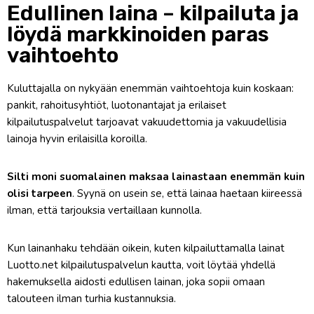
Edullinen laina – kilpailuta ja
löydä markkinoiden paras
vaihtoehto
Kuluttajalla on nykyään enemmän vaihtoehtoja kuin koskaan:
pankit, rahoitusyhtiöt, luotonantajat ja erilaiset
kilpailutuspalvelut tarjoavat vakuudettomia ja vakuudellisia
lainoja hyvin erilaisilla koroilla.
Silti moni suomalainen maksaa lainastaan enemmän kuin
olisi tarpeen
. Syynä on usein se, että lainaa haetaan kiireessä
ilman, että tarjouksia vertaillaan kunnolla.
Kun lainanhaku tehdään oikein, kuten kilpailuttamalla lainat
Luotto.net kilpailutuspalvelun kautta, voit löytää yhdellä
hakemuksella aidosti edullisen lainan, joka sopii omaan
talouteen ilman turhia kustannuksia.