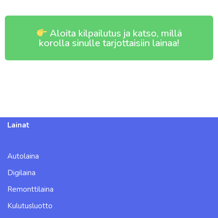
Aloita kilpailutus ja katso, millä
korolla sinulle tarjottaisiin lainaa!
Lainat
Autolaina
Digilaina
Remonttilaina
Kulutusluotto