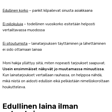
Edullinen korko
– pankit kilpailevat sinusta asiakkaana
Ei piilokuluja
– todellinen vuosikorko esitetään helposti
vertailtavassa muodossa
Ei sitoutumista
– lainatarjouksen täyttäminen ja lähettäminen
ei sido ottamaan lainaa
Moni hakija yllättyy siitä, miten nopeasti tarjoukset saapuvat.
Usein ensimmäiset näkyvät jo muutamassa minuutissa
.
Kun lainatarjoukset vertaillaan rauhassa, on helppoa nähdä,
mikä niistä on aidosti edullisin eikä pelkästään nimelliskoroltaan
houkutteleva.
Edullinen laina ilman