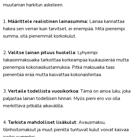
muutaman harkitun askeleen.
1.
Määrittele realistinen lainasumma:
Lainaa kannattaa
hakea sen verran kuin tarvitset, ei enempää. Mitä pienempi
summa, sitä pienemmät korkokulut.
2.
Valitse lainan pituus huolella
: Lyhyempi
takaisinmaksuaika tarkoittaa korkeampaa kuukausierää mutta
pienempiä kokonaiskustannuksia. Pitkä maksuaika taas
pienentää erää mutta kasvattaa kokonaishintaa.
3.
Vertaile todellista vuosikorkoa
: Tämä on ainoa luku, joka
paljastaa lainan todellisen hinnan. Myös pieni ero voi olla
merkittävä pitkällä aikavälillä.
4.
Tarkista mahdolliset lisäkulut
: Avausmaksu,
tilinhoitomaksut ja muut pieniltä tuntuvat kulut voivat kasvaa
isoiksi summiksi.