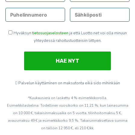
Hyväksyn
tietosuojaselosteen
ja että Luotto.net voi olla minuun
yhteydessä rahoitustuotteisiin liittyen.
Palvelun käyttäminen on maksutonta eikä sido mihinkään
*Kuukausierä on laskettu 4 % esimerkkikorolla.
Esimerkkilaskelma: Todellinen vuosikorko on 11,21 %, kun lainasumma
on 10 000 €, takaisinmaksuaika on 5 vuotta, tilinhoitomaksu 5 €,
avausmaksu 49 € ja esimerkkikorko 9,5 %. Takaisinmaksettava summa
on tällöin 12 950 €, eli 210 €/kk.