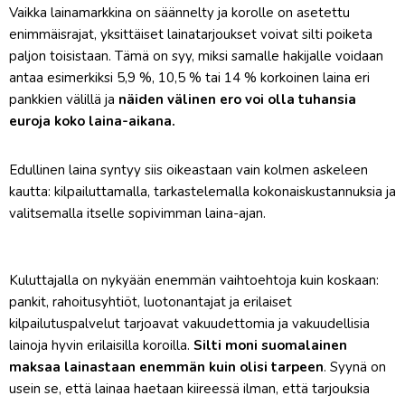
Vaikka lainamarkkina on säännelty ja korolle on asetettu
enimmäisrajat, yksittäiset lainatarjoukset voivat silti poiketa
paljon toisistaan. Tämä on syy, miksi samalle hakijalle voidaan
antaa esimerkiksi 5,9 %, 10,5 % tai 14 % korkoinen laina eri
pankkien välillä ja
näiden välinen ero voi olla tuhansia
euroja koko laina-aikana.
Edullinen laina syntyy siis oikeastaan vain kolmen askeleen
kautta: kilpailuttamalla, tarkastelemalla kokonaiskustannuksia ja
valitsemalla itselle sopivimman laina-ajan.
Kuluttajalla on nykyään enemmän vaihtoehtoja kuin koskaan:
pankit, rahoitusyhtiöt, luotonantajat ja erilaiset
kilpailutuspalvelut tarjoavat vakuudettomia ja vakuudellisia
lainoja hyvin erilaisilla koroilla.
Silti moni suomalainen
maksaa lainastaan enemmän kuin olisi tarpeen
. Syynä on
usein se, että lainaa haetaan kiireessä ilman, että tarjouksia