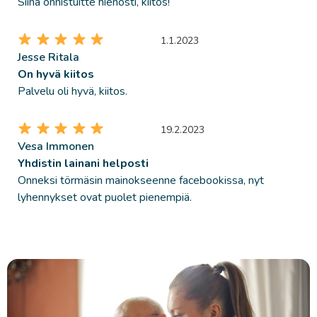
Siinä onnistuitte hienosti, kiitos!
1.1.2023
Jesse Ritala
On hyvä kiitos
Palvelu oli hyvä, kiitos.
19.2.2023
Vesa Immonen
Yhdistin lainani helposti
Onneksi törmäsin mainokseenne facebookissa, nyt
lyhennykset ovat puolet pienempiä.