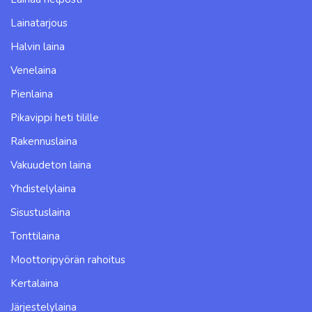
Lainatarjous
Halvin laina
Venelaina
Pienlaina
Pikavippi heti tilille
Rakennuslaina
Vakuudeton laina
Yhdistelylaina
Sisustuslaina
Tonttilaina
Moottoripyörän rahoitus
Kertalaina
Järjestelylaina