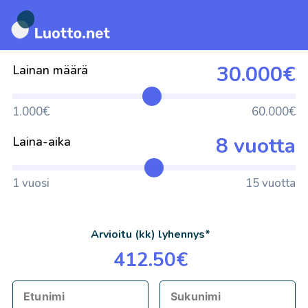
Siirry
suoraan
30.000€
Lainan määrä
sisältöön
1.000€
60.000€
8 vuotta
Laina-aika
1 vuosi
15 vuotta
Arvioitu (kk) lyhennys*
412.50€