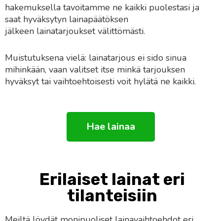
hakemuksella tavoitamme ne kaikki puolestasi ja
saat hyväksytyn lainapäätöksen
jälkeen lainatarjoukset välittömästi.
Muistutuksena vielä: lainatarjous ei sido sinua
mihinkään, vaan valitset itse minkä tarjouksen
hyväksyt tai vaihtoehtoisesti voit hylätä ne kaikki.
Hae lainaa
Erilaiset lainat eri
tilanteisiin
Meiltä löydät monipuoliset lainavaihtoehdot eri