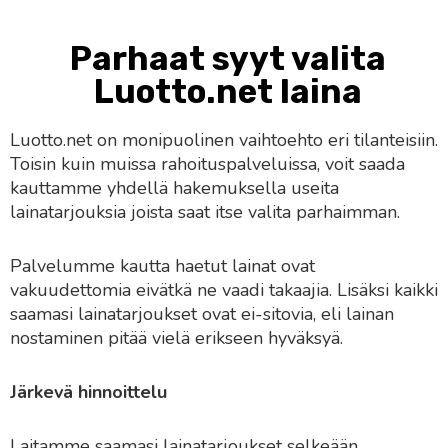
Parhaat syyt valita
Luotto.net laina
Luotto.net on monipuolinen vaihtoehto eri tilanteisiin.
Toisin kuin muissa rahoituspalveluissa, voit saada
kauttamme yhdellä hakemuksella useita
lainatarjouksia joista saat itse valita parhaimman.
Palvelumme kautta haetut lainat ovat
vakuudettomia eivätkä ne vaadi takaajia. Lisäksi kaikki
saamasi lainatarjoukset ovat ei-sitovia, eli lainan
nostaminen pitää vielä erikseen hyväksyä.
Järkevä hinnoittelu
Laitamme saamasi lainatarjoukset selkeään