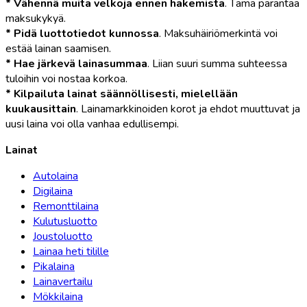
* Vähennä muita velkoja ennen hakemista
. Tämä parantaa
maksukykyä.
* Pidä luottotiedot kunnossa
. Maksuhäiriömerkintä voi
estää lainan saamisen.
* Hae järkevä lainasummaa
. Liian suuri summa suhteessa
tuloihin voi nostaa korkoa.
* Kilpailuta lainat säännöllisesti, mielellään
kuukausittain
. Lainamarkkinoiden korot ja ehdot muuttuvat ja
uusi laina voi olla vanhaa edullisempi.
Lainat
Autolaina
Digilaina
Remonttilaina
Kulutusluotto
Joustoluotto
Lainaa heti tilille
Pikalaina
Lainavertailu
Mökkilaina