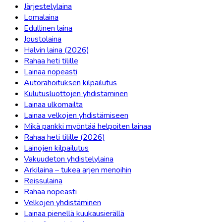
Järjestelylaina
Lomalaina
Edullinen laina
Joustolaina
Halvin laina (2026)
Rahaa heti tilille
Lainaa nopeasti
Autorahoituksen kilpailutus
Kulutusluottojen yhdistäminen
Lainaa ulkomailta
Lainaa velkojen yhdistämiseen
Mikä pankki myöntää helpoiten lainaa
Rahaa heti tilille (2026)
Lainojen kilpailutus
Vakuudeton yhdistelylaina
Arkilaina – tukea arjen menoihin
Reissulaina
Rahaa nopeasti
Velkojen yhdistäminen
Lainaa pienellä kuukausierällä