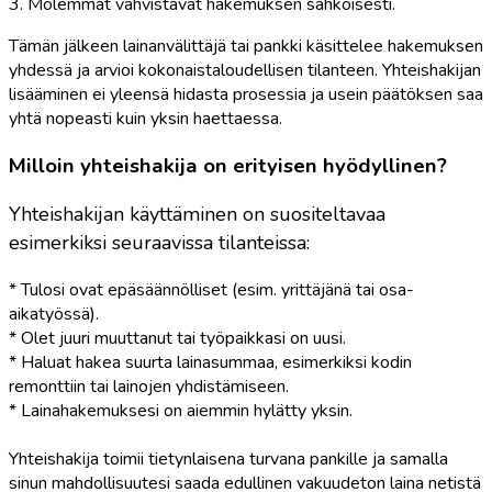
3. Molemmat vahvistavat hakemuksen sähköisesti.
Tämän jälkeen lainanvälittäjä tai pankki käsittelee hakemuksen
yhdessä ja arvioi kokonaistaloudellisen tilanteen. Yhteishakijan
lisääminen ei yleensä hidasta prosessia ja usein päätöksen saa
yhtä nopeasti kuin yksin haettaessa.
Milloin yhteishakija on erityisen hyödyllinen?
Yhteishakijan käyttäminen on suositeltavaa
esimerkiksi seuraavissa tilanteissa:
* Tulosi ovat epäsäännölliset (esim. yrittäjänä tai osa-
aikatyössä).
* Olet juuri muuttanut tai työpaikkasi on uusi.
* Haluat hakea suurta lainasummaa, esimerkiksi kodin
remonttiin tai lainojen yhdistämiseen.
* Lainahakemuksesi on aiemmin hylätty yksin.
Yhteishakija toimii tietynlaisena turvana pankille ja samalla
sinun mahdollisuutesi saada edullinen vakuudeton laina netistä