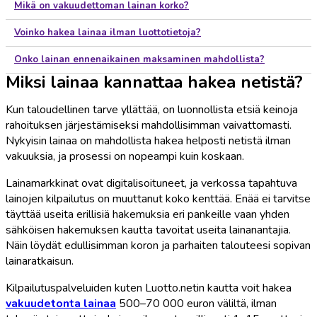
Mikä on vakuudettoman lainan korko?
Voinko hakea lainaa ilman luottotietoja?
Onko lainan ennenaikainen maksaminen mahdollista?
Miksi lainaa kannattaa hakea netistä?
Kun taloudellinen tarve yllättää, on luonnollista etsiä keinoja
rahoituksen järjestämiseksi mahdollisimman vaivattomasti.
Nykyisin lainaa on mahdollista hakea helposti netistä ilman
vakuuksia, ja prosessi on nopeampi kuin koskaan.
Lainamarkkinat ovat digitalisoituneet, ja verkossa tapahtuva
lainojen kilpailutus on muuttanut koko kenttää. Enää ei tarvitse
täyttää useita erillisiä hakemuksia eri pankeille vaan yhden
sähköisen hakemuksen kautta tavoitat useita lainanantajia.
Näin löydät edullisimman koron ja parhaiten talouteesi sopivan
lainaratkaisun.
Kilpailutuspalveluiden kuten Luotto.netin kautta voit hakea
vakuudetonta lainaa
500–70 000 euron väliltä, ilman