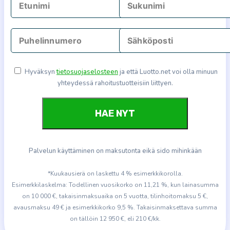
Hyväksyn
tietosuojaselosteen
ja että Luotto.net voi olla minuun
yhteydessä rahoitustuotteisiin liittyen.
Palvelun käyttäminen on maksutonta eikä sido mihinkään
*Kuukausierä on laskettu 4 % esimerkkikorolla.
Esimerkkilaskelma: Todellinen vuosikorko on 11,21 %, kun lainasumma
on 10 000 €, takaisinmaksuaika on 5 vuotta, tilinhoitomaksu 5 €,
avausmaksu 49 € ja esimerkkikorko 9,5 %. Takaisinmaksettava summa
on tällöin 12 950 €, eli 210 €/kk.