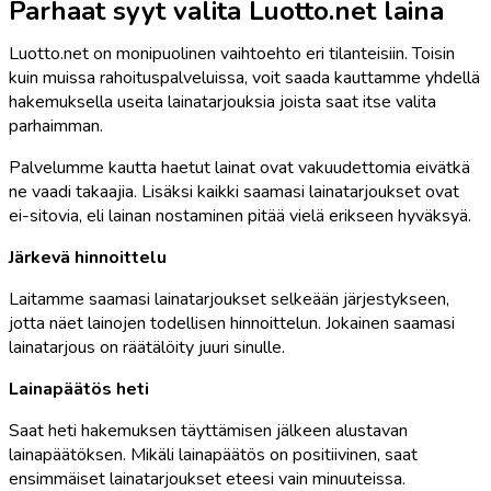
Parhaat syyt valita Luotto.net laina
Luotto.net on monipuolinen vaihtoehto eri tilanteisiin. Toisin
kuin muissa rahoituspalveluissa, voit saada kauttamme yhdellä
hakemuksella useita lainatarjouksia joista saat itse valita
parhaimman.
Palvelumme kautta haetut lainat ovat vakuudettomia eivätkä
ne vaadi takaajia. Lisäksi kaikki saamasi lainatarjoukset ovat
ei-sitovia, eli lainan nostaminen pitää vielä erikseen hyväksyä.
Järkevä hinnoittelu
Laitamme saamasi lainatarjoukset selkeään järjestykseen,
jotta näet lainojen todellisen hinnoittelun. Jokainen saamasi
lainatarjous on räätälöity juuri sinulle.
Lainapäätös heti
Saat heti hakemuksen täyttämisen jälkeen alustavan
lainapäätöksen. Mikäli lainapäätös on positiivinen, saat
ensimmäiset lainatarjoukset eteesi vain minuuteissa.