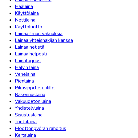
Häälaina
Käyttölaina
Nettilaina
Käyttöluotto
Lainaa ilman vakuuksia
Lainaa yhteishakijan kanssa
Lainaa netistä
Lainaa helposti
Lainatarjous
Halvin laina
Venelaina
Pienlaina
Pikavippi heti tilille
Rakennuslaina
Vakuudeton laina
Yhdistelylaina
Sisustuslaina
Tonttilaina
Moottoripyörän rahoitus
Kertalaina