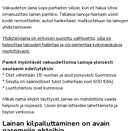
Vakuudeton laina sopii parhaiten silloin, kun et halua sitoa
omaisuuttasi lainan pantiksi. Tällaisia lainoja haetaan usein
kodin remontteihin, auton hankintaan, matkusteluun tai lainojen
yhdistämiseen.
Yhdistelylaina on erityisen suosittu vaihtoehto, sillä se
helpottaa talouden hallintaa ja voi pienentää kokonaiskuluja
merkittävästi.
Pankit myöntävät vakuudettomia lainoja yleisesti
seuraavin edellytyksin
:
* Olet vähintään 18-vuotias ja asut pysyvästi Suomessa.
* Sinulla on säännölliset tulot (vähintään noin 600 €/kk).
* Luottotietosi ovat kunnossa.
Mikäli nämä ehdot täyttyvät, lainaa on mahdollista saada
helposti ja nopeasti. Usein ilman liitteiden lähettämistä ja
täysin verkossa.
Lainan kilpailuttaminen on avain
parempiin ehtoihin