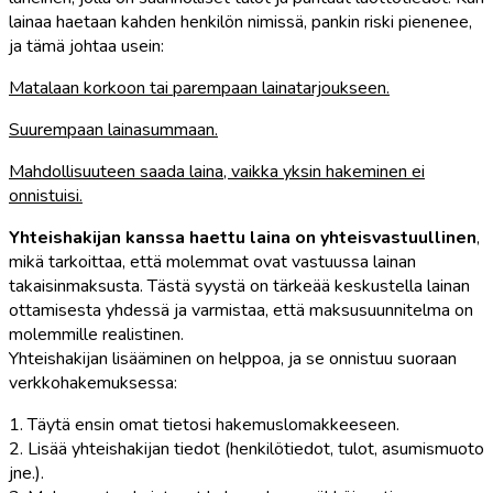
lainaa haetaan kahden henkilön nimissä, pankin riski pienenee,
ja tämä johtaa usein:
Matalaan korkoon tai parempaan lainatarjoukseen.
Suurempaan lainasummaan.
Mahdollisuuteen saada laina, vaikka yksin hakeminen ei
onnistuisi.
Yhteishakijan kanssa haettu laina on yhteisvastuullinen
,
mikä tarkoittaa, että molemmat ovat vastuussa lainan
takaisinmaksusta. Tästä syystä on tärkeää keskustella lainan
ottamisesta yhdessä ja varmistaa, että maksusuunnitelma on
molemmille realistinen.
Yhteishakijan lisääminen on helppoa, ja se onnistuu suoraan
verkkohakemuksessa:
1. Täytä ensin omat tietosi hakemuslomakkeeseen.
2. Lisää yhteishakijan tiedot (henkilötiedot, tulot, asumismuoto
jne.).