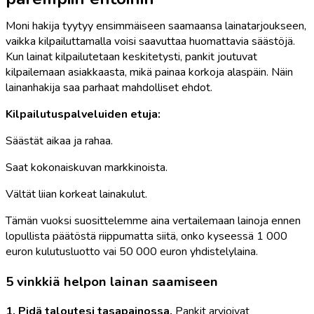
Moni hakija tyytyy ensimmäiseen saamaansa lainatarjoukseen,
vaikka kilpailuttamalla voisi saavuttaa huomattavia säästöjä.
Kun lainat kilpailutetaan keskitetysti, pankit joutuvat
kilpailemaan asiakkaasta, mikä painaa korkoja alaspäin. Näin
lainanhakija saa parhaat mahdolliset ehdot.
Kilpailutuspalveluiden etuja:
Säästät aikaa ja rahaa.
Saat kokonaiskuvan markkinoista.
Vältät liian korkeat lainakulut.
Tämän vuoksi suosittelemme aina vertailemaan lainoja ennen
lopullista päätöstä riippumatta siitä, onko kyseessä 1 000
euron kulutusluotto vai 50 000 euron yhdistelylaina.
5 vinkkiä helpon lainan saamiseen
1. Pidä taloutesi tasapainossa.
Pankit arvioivat