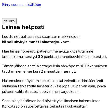
Siirry suoraan sisältöön
Valikko
Lainaa helposti
Luotto.net auttaa sinua saamaan markkinoiden
kilpailukykyisimmät lainatarjoukset.
Hae lainaa nopeasti, palvelumme avulla kilpailutamme
lainahakemuksesi
yli 30
pankilla ja rahoitusyhtiöllä puolestasi.
Tämän jälkeen saat lainatarjouksia sähköpostiisi. Hakemuksen
täyttäminen ei vie kuin 2 minuuttia,
hae nyt.
Hakemuksen täyttäminen ei sido tai velvoita mihinkään. Voit
rauhassa tarkastella lainatarjouksia jopa 30 päivän ajan, jonka
jälkeen valita itsellesi sopivimman tarjouksen.
Saat lainapäätöksen heti täytettyäsi ilmaisen hakemuksen.
Korkotaso on suositeltavaa tarkistaa kuukausittain.