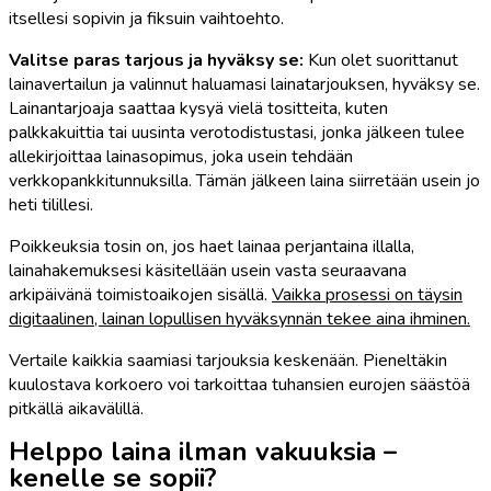
itsellesi sopivin ja fiksuin vaihtoehto.
Valitse paras tarjous ja hyväksy se:
Kun olet suorittanut
lainavertailun ja valinnut haluamasi lainatarjouksen, hyväksy se.
Lainantarjoaja saattaa kysyä vielä tositteita, kuten
palkkakuittia tai uusinta verotodistustasi, jonka jälkeen tulee
allekirjoittaa lainasopimus, joka usein tehdään
verkkopankkitunnuksilla. Tämän jälkeen laina siirretään usein jo
heti tilillesi.
Poikkeuksia tosin on, jos haet lainaa perjantaina illalla,
lainahakemuksesi käsitellään usein vasta seuraavana
arkipäivänä toimistoaikojen sisällä.
Vaikka prosessi on täysin
digitaalinen, lainan lopullisen hyväksynnän tekee aina ihminen.
Vertaile kaikkia saamiasi tarjouksia keskenään. Pieneltäkin
kuulostava korkoero voi tarkoittaa tuhansien eurojen säästöä
pitkällä aikavälillä.
Helppo laina ilman vakuuksia –
kenelle se sopii?