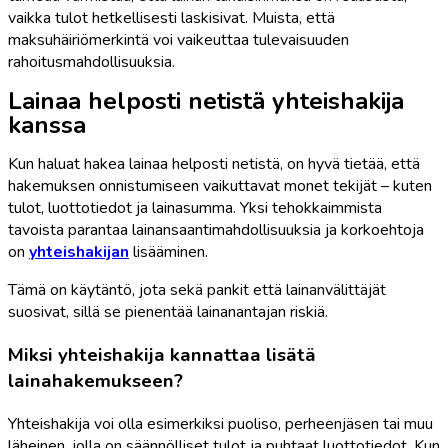
vaikka tulot hetkellisesti laskisivat. Muista, että
maksuhäiriömerkintä voi vaikeuttaa tulevaisuuden
rahoitusmahdollisuuksia.
Lainaa helposti netistä yhteishakija
kanssa
Kun haluat hakea lainaa helposti netistä, on hyvä tietää, että
hakemuksen onnistumiseen vaikuttavat monet tekijät – kuten
tulot, luottotiedot ja lainasumma. Yksi tehokkaimmista
tavoista parantaa lainansaantimahdollisuuksia ja korkoehtoja
on
yhteishakijan
lisääminen.
Tämä on käytäntö, jota sekä pankit että lainanvälittäjät
suosivat, sillä se pienentää lainanantajan riskiä.
Miksi yhteishakija kannattaa lisätä
lainahakemukseen?
Yhteishakija voi olla esimerkiksi puoliso, perheenjäsen tai muu
läheinen, jolla on säännölliset tulot ja puhtaat luottotiedot. Kun