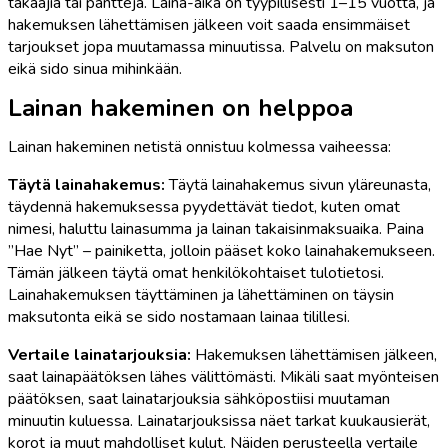
takaajia tai pantteja. Laina-aika on tyypillisesti 1–15 vuotta, ja
hakemuksen lähettämisen jälkeen voit saada ensimmäiset
tarjoukset jopa muutamassa minuutissa. Palvelu on maksuton
eikä sido sinua mihinkään.
Lainan hakeminen on helppoa
Lainan hakeminen netistä onnistuu kolmessa vaiheessa:
Täytä lainahakemus:
Täytä lainahakemus sivun yläreunasta,
täydennä hakemuksessa pyydettävät tiedot, kuten omat
nimesi, haluttu lainasumma ja lainan takaisinmaksuaika. Paina
”Hae Nyt” – painiketta, jolloin pääset koko lainahakemukseen.
Tämän jälkeen täytä omat henkilökohtaiset tulotietosi.
Lainahakemuksen täyttäminen ja lähettäminen on täysin
maksutonta eikä se sido nostamaan lainaa tilillesi.
Vertaile lainatarjouksia:
Hakemuksen lähettämisen jälkeen,
saat lainapäätöksen lähes välittömästi. Mikäli saat myönteisen
päätöksen, saat lainatarjouksia sähköpostiisi muutaman
minuutin kuluessa. Lainatarjouksissa näet tarkat kuukausierät,
korot ja muut mahdolliset kulut. Näiden perusteella vertaile