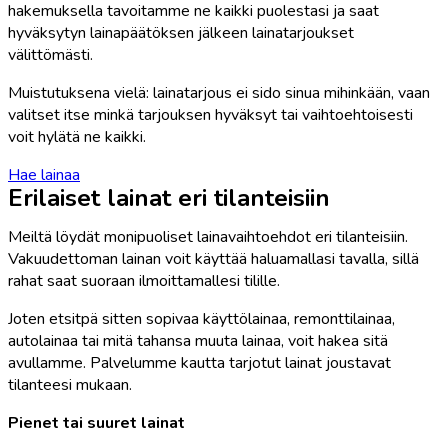
hakemuksella tavoitamme ne kaikki puolestasi ja saat
hyväksytyn lainapäätöksen jälkeen lainatarjoukset
välittömästi.
Muistutuksena vielä: lainatarjous ei sido sinua mihinkään, vaan
valitset itse minkä tarjouksen hyväksyt tai vaihtoehtoisesti
voit hylätä ne kaikki.
Hae lainaa
Erilaiset lainat eri tilanteisiin
Meiltä löydät monipuoliset lainavaihtoehdot eri tilanteisiin.
Vakuudettoman lainan voit käyttää haluamallasi tavalla, sillä
rahat saat suoraan ilmoittamallesi tilille.
Joten etsitpä sitten sopivaa käyttölainaa, remonttilainaa,
autolainaa tai mitä tahansa muuta lainaa, voit hakea sitä
avullamme. Palvelumme kautta tarjotut lainat joustavat
tilanteesi mukaan.
Pienet tai suuret lainat