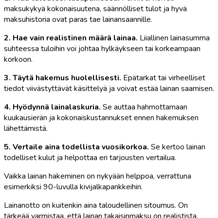
maksukykyä kokonaisuutena, säännölliset tulot ja hyvä
maksuhistoria ovat paras tae lainansaannille.
2. Hae vain realistinen määrä lainaa.
Liiallinen lainasumma
suhteessa tuloihin voi johtaa hylkäykseen tai korkeampaan
korkoon.
3. Täytä hakemus huolellisesti.
Epätarkat tai virheelliset
tiedot viivästyttävät käsittelyä ja voivat estää lainan saamisen.
4. Hyödynnä lainalaskuria.
Se auttaa hahmottamaan
kuukausierän ja kokonaiskustannukset ennen hakemuksen
lähettämistä.
5. Vertaile aina todellista vuosikorkoa.
Se kertoo lainan
todelliset kulut ja helpottaa eri tarjousten vertailua.
Vaikka lainan hakeminen on nykyään helppoa, verrattuna
esimerkiksi 90-luvulla kivijalkapankkeihin.
Lainanotto on kuitenkin aina taloudellinen sitoumus. On
tärkeää varmistaa, että lainan takaisinmaksu on realistista,