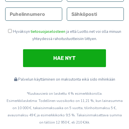
Hyväksyn
tietosuojaselosteen
ja että Luotto.net voi olla minuun
yhteydessä rahoitustuotteisiin liittyen.
Palvelun käyttäminen on maksutonta eikä sido mihinkään
*Kuukausierä on laskettu 4 % esimerkkikorolla.
Esimerkkilaskelma: Todellinen vuosikorko on 11,21 %, kun lainasumma
on 10 000 €, takaisinmaksuaika on 5 vuotta, tilinhoitomaksu 5 €,
avausmaksu 49 € ja esimerkkikorko 9,5 %. Takaisinmaksettava summa
on tällöin 12 950 €, eli 210 €/kk.