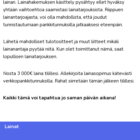
lainan. Lainahakemuksen käsittely pysähtyy ellet hyväksy
yhtään vaihtoehtoa saamistasi lainatarjouksista. Riippuen
lainantarjoajasta, voi olla mahdollista, että joudut
tunnistautumaan pankkitunnuksilla jatkaaksesi eteenpäin.
Lähetä mahdolliset tulotositteet ja muut liitteet mikäli
lainanantaja pyytää niitä. Kun olet toimittanut nämä, saat
lopullisen lainatarjouksen.
Nosta 3 000€ laina tilillesi. Allekirjoita lainasopimus kätevästi
verkkopankkitunnuksilla. Rahat siirretään tämän jälkeen tilillesi.
Kaikki tämä voi tapahtua jo saman päivän aikana!
Lainat