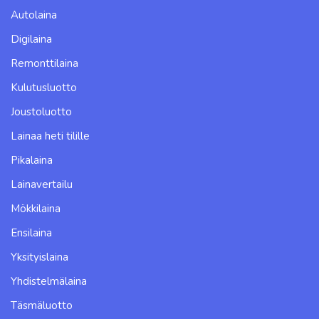
Autolaina
Digilaina
Remonttilaina
Kulutusluotto
Joustoluotto
Lainaa heti tilille
Pikalaina
Lainavertailu
Mökkilaina
Ensilaina
Yksityislaina
Yhdistelmälaina
Täsmäluotto