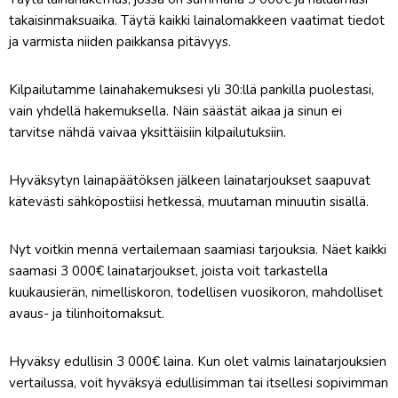
takaisinmaksuaika. Täytä kaikki lainalomakkeen vaatimat tiedot
ja varmista niiden paikkansa pitävyys.
Kilpailutamme lainahakemuksesi yli 30:llä pankilla puolestasi,
vain yhdellä hakemuksella. Näin säästät aikaa ja sinun ei
tarvitse nähdä vaivaa yksittäisiin kilpailutuksiin.
Hyväksytyn lainapäätöksen jälkeen lainatarjoukset saapuvat
kätevästi sähköpostiisi hetkessä, muutaman minuutin sisällä.
Nyt voitkin mennä vertailemaan saamiasi tarjouksia. Näet kaikki
saamasi 3 000€ lainatarjoukset, joista voit tarkastella
kuukausierän, nimelliskoron, todellisen vuosikoron, mahdolliset
avaus- ja tilinhoitomaksut.
Hyväksy edullisin 3 000€ laina. Kun olet valmis lainatarjouksien
vertailussa, voit hyväksyä edullisimman tai itsellesi sopivimman