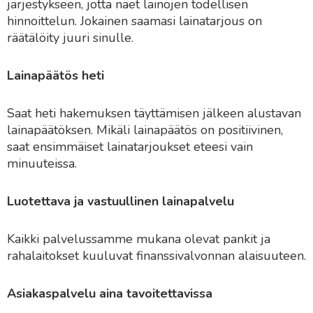
järjestykseen, jotta näet lainojen todellisen
hinnoittelun. Jokainen saamasi lainatarjous on
räätälöity juuri sinulle.
Lainapäätös heti
Saat heti hakemuksen täyttämisen jälkeen alustavan
lainapäätöksen. Mikäli lainapäätös on positiivinen,
saat ensimmäiset lainatarjoukset eteesi vain
minuuteissa.
Luotettava ja vastuullinen lainapalvelu
Kaikki palvelussamme mukana olevat pankit ja
rahalaitokset kuuluvat finanssivalvonnan alaisuuteen.
Asiakaspalvelu aina tavoitettavissa