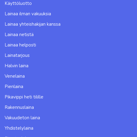
Käyttöluotto
Lainaa ilman vakuuksia
Lainaa yhteishakijan kanssa
Lainaa netistä
Lainaa helposti
Lainatarjous
Halvin laina
Venelaina
Pienlaina
Pikavippi heti tilille
Rakennuslaina
Vakuudeton laina
Yhdistelylaina