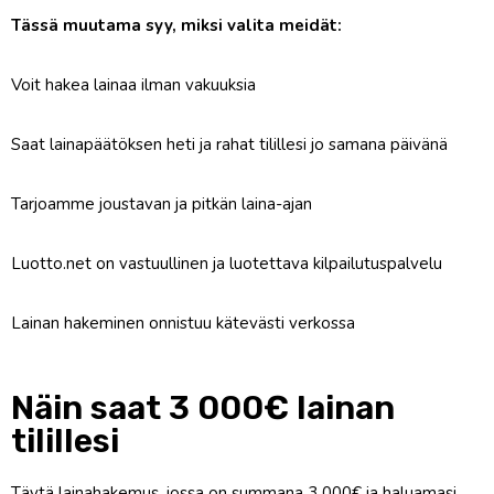
Tässä muutama syy, miksi valita meidät:
Voit hakea lainaa ilman vakuuksia
Saat lainapäätöksen heti ja rahat
tilillesi jo samana päivänä
Tarjoamme joustavan ja pitkän laina-ajan
Luotto.net on vastuullinen ja luotettava kilpailutuspalvelu
Lainan hakeminen onnistuu kätevästi verkossa
Näin saat 3 000€ lainan
tilillesi
Täytä lainahakemus, jossa on summana 3 000€ ja haluamasi