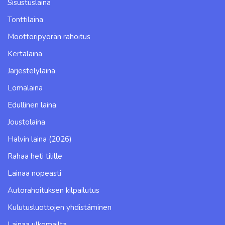
Sisustuslaina
Tonttilaina
Moottoripyörän rahoitus
Kertalaina
Järjestelylaina
Lomalaina
Edullinen laina
Joustolaina
Halvin laina (2026)
Rahaa heti tilille
Lainaa nopeasti
Autorahoituksen kilpailutus
Kulutusluottojen yhdistäminen
Lainaa ulkomailta