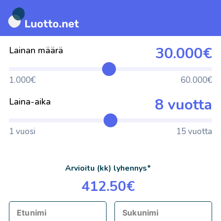
Siirry
suoraan
30.000€
Lainan määrä
sisältöön
1.000€
60.000€
8 vuotta
Laina-aika
1 vuosi
15 vuotta
Arvioitu (kk) lyhennys*
412.50€