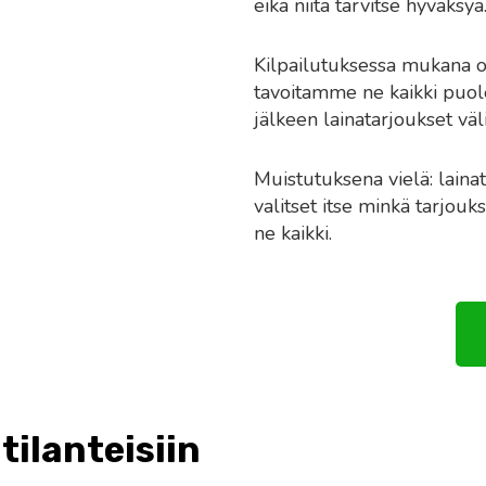
eikä niitä tarvitse hyväksyä
Kilpailutuksessa mukana 
tavoitamme ne kaikki puole
jälkeen lainatarjoukset väl
Muistutuksena vielä: lainat
valitset itse minkä tarjouks
ne kaikki.
 tilanteisiin