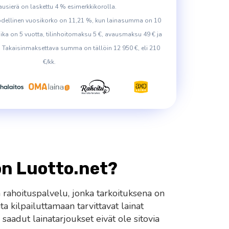
usierä on laskettu 4 % esimerkkikorolla.
odellinen vuosikorko on 11,21 %, kun lainasumma on 10
ika on 5 vuotta, tilinhoitomaksu 5 €, avausmaksu 49 € ja
. Takaisinmaksettava summa on tällöin 12 950 €, eli 210
€/kk.
on Luotto.net?
 rahoituspalvelu, jonka tarkoituksena on
ta kilpailuttamaan tarvittavat lainat
 saadut lainatarjoukset eivät ole sitovia