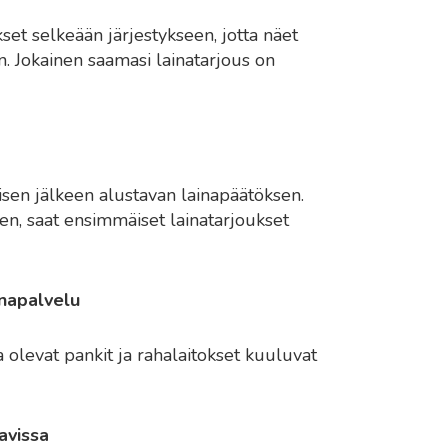
et selkeään järjestykseen, jotta näet
n. Jokainen saamasi lainatarjous on
sen jälkeen alustavan lainapäätöksen.
nen, saat ensimmäiset lainatarjoukset
inapalvelu
levat pankit ja rahalaitokset kuuluvat
avissa