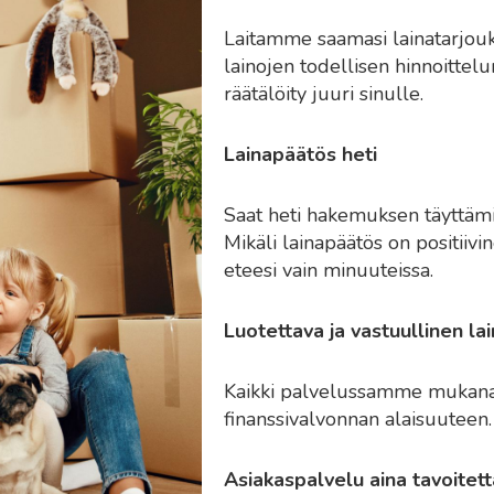
Laitamme saamasi lainatarjouks
lainojen todellisen hinnoittelu
räätälöity juuri sinulle.
Lainapäätös heti
Saat heti hakemuksen täyttämi
Mikäli lainapäätös on positiivi
eteesi vain minuuteissa.
Luotettava ja vastuullinen la
Kaikki palvelussamme mukana o
finanssivalvonnan alaisuuteen.
Asiakaspalvelu aina tavoitett