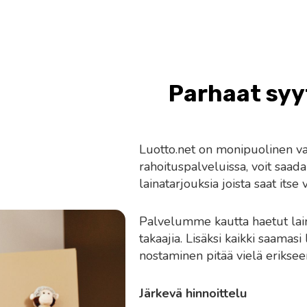
Parhaat syyt
Luotto.net on monipuolinen vaih
rahoituspalveluissa, voit saa
lainatarjouksia joista saat itse
Palvelumme kautta haetut lain
takaajia. Lisäksi kaikki saamasi 
nostaminen pitää vielä eriksee
Järkevä hinnoittelu