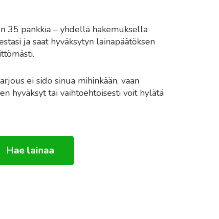
.
on 35 pankkia – yhdellä hakemuksella
stasi ja saat hyväksytyn lainapäätöksen
ittömästi.
arjous ei sido sinua mihinkään, vaan
en hyväksyt tai vaihtoehtoisesti voit hylätä
Hae lainaa