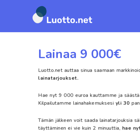
Siirry
suoraan
sisältöön
Lainaa 9 000€
Luotto.net auttaa sinua saamaan markkino
lainatarjoukset.
Hae nyt 9 000 euroa kauttamme ja säästä l
Kilpailutamme lainahakemuksesi
yli 30
pank
Tämän jälkeen voit saada lainatarjouksia s
täyttäminen ei vie kuin 2 minuuttia,
hae nyt