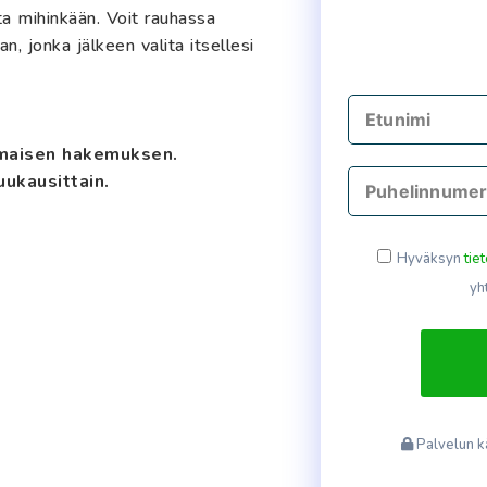
a mihinkään. Voit rauhassa
n, jonka jälkeen valita itsellesi
ilmaisen hakemuksen.
uukausittain.
Hyväksyn
tie
yh
Palvelun k