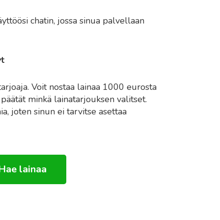
yttöösi chatin, jossa sinua palvellaan
yt
joaja. Voit nostaa lainaa 1000 eurosta
päätät minkä lainatarjouksen valitset.
a, joten sinun ei tarvitse asettaa
Hae lainaa