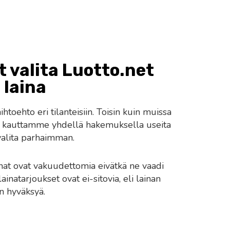
 valita Luotto.net
laina
toehto eri tilanteisiin. Toisin kuin muissa
da kauttamme yhdellä hakemuksella useita
 valita parhaimman.
at ovat vakuudettomia eivätkä ne vaadi
lainatarjoukset ovat ei-sitovia, eli lainan
n hyväksyä.