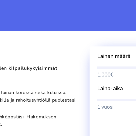
Lainan määrä
iden
kilpailukykyisimmät
1.000€
Laina-aika
ainan korossa sekä kuluissa.
illa ja rahoitusyhtiöllä puolestasi.
1 vuosi
ähköpostiisi. Hakemuksen
.