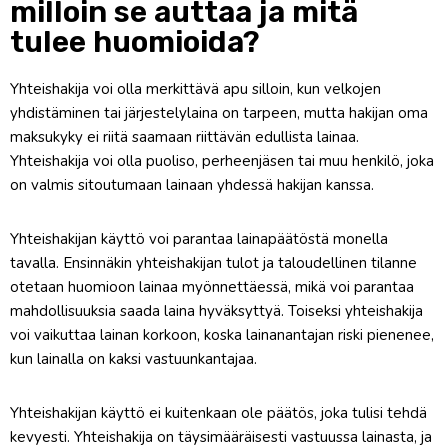
milloin se auttaa ja mitä
tulee huomioida?
Yhteishakija voi olla merkittävä apu silloin, kun velkojen
yhdistäminen tai järjestelylaina on tarpeen, mutta hakijan oma
maksukyky ei riitä saamaan riittävän edullista lainaa.
Yhteishakija voi olla puoliso, perheenjäsen tai muu henkilö, joka
on valmis sitoutumaan lainaan yhdessä hakijan kanssa.
Yhteishakijan käyttö voi parantaa lainapäätöstä monella
tavalla. Ensinnäkin yhteishakijan tulot ja taloudellinen tilanne
otetaan huomioon lainaa myönnettäessä, mikä voi parantaa
mahdollisuuksia saada laina hyväksyttyä. Toiseksi yhteishakija
voi vaikuttaa lainan korkoon, koska lainanantajan riski pienenee,
kun lainalla on kaksi vastuunkantajaa.
Yhteishakijan käyttö ei kuitenkaan ole päätös, joka tulisi tehdä
kevyesti. Yhteishakija on täysimääräisesti vastuussa lainasta, ja