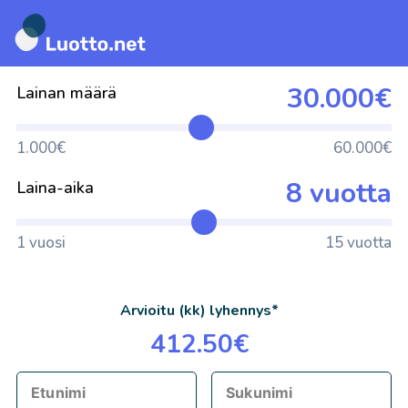
Siirry
suoraan
30.000€
Lainan määrä
sisältöön
1.000€
60.000€
8 vuotta
Laina-aika
1 vuosi
15 vuotta
Arvioitu (kk) lyhennys*
412.50€