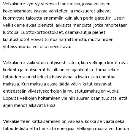
Velkakierre syntyy yleensä tilanteessa, jossa velkojen
kokonaismäärä kasvaa vähitellen ja maksuerät alkavat
kuormittaa taloutta enemmän kuin alun perin ajateltiin. Usein
velkakierre alkaa pienistä, arkisista menoista, jotka rahoitetaan
luotolla. Luottokorttiostokset, osamaksut ja pienet
kulutusluotot voivat tuntua harmittomilta, mutta niiden
yhteisvaikutus voi olla merkittävä.
Velkakierre vaikeutuu erityisesti silloin, kun velkojen korot ovat
korkeita ja maksuerät hajallaan eri ajankohtiin. Tämä tekee
talouden suunnittelusta haastavaa ja lisää riskiä unohtaa
maksuja. Kun maksuja alkaa jäädä väliin, kulut kasvavat
entisestään viivästyskorkojen ja muistutusmaksujen vuoksi.
Lopulta velkojen hoitaminen vie niin suuren osan tuloista, että
arjen menot alkavat kärsiä.
Velkakierteen katkaiseminen on vaikeaa, koska se vaatii sekä
taloudellista että henkistä energiaa. Velkojen määrä voi tuntua