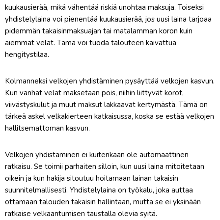
kuukausierää, mikä vähentää riskiä unohtaa maksuja. Toiseksi
yhdistelylaina voi pienentää kuukausierää, jos uusi laina tarjoaa
pidemmän takaisinmaksuajan tai matalamman koron kuin
aiemmat velat. Tämä voi tuoda talouteen kaivattua
hengitystilaa.
Kolmanneksi velkojen yhdistäminen pysäyttää velkojen kasvun.
Kun vanhat velat maksetaan pois, niihin liittyvät korot,
viivästyskulut ja muut maksut lakkaavat kertymästä. Tämä on
tärkeä askel velkakierteen katkaisussa, koska se estää velkojen
hallitsemattoman kasvun.
Velkojen yhdistäminen ei kuitenkaan ole automaattinen
ratkaisu. Se toimii parhaiten silloin, kun uusi laina mitoitetaan
oikein ja kun hakija sitoutuu hoitamaan lainan takaisin
suunnitelmallisesti. Yhdistelylaina on työkalu, joka auttaa
ottamaan talouden takaisin hallintaan, mutta se ei yksinään
ratkaise velkaantumisen taustalla olevia syitä.