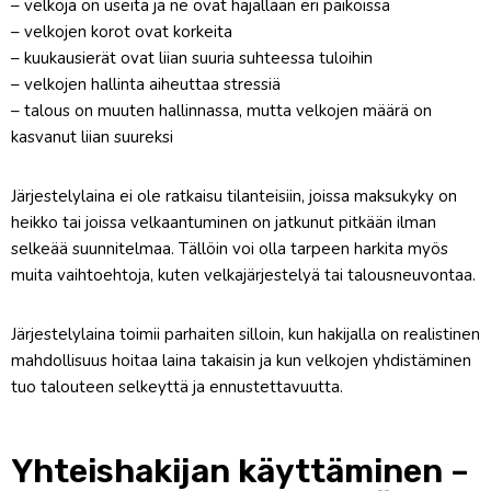
– velkoja on useita ja ne ovat hajallaan eri paikoissa
– velkojen korot ovat korkeita
– kuukausierät ovat liian suuria suhteessa tuloihin
– velkojen hallinta aiheuttaa stressiä
– talous on muuten hallinnassa, mutta velkojen määrä on
kasvanut liian suureksi
Järjestelylaina ei ole ratkaisu tilanteisiin, joissa maksukyky on
heikko tai joissa velkaantuminen on jatkunut pitkään ilman
selkeää suunnitelmaa. Tällöin voi olla tarpeen harkita myös
muita vaihtoehtoja, kuten velkajärjestelyä tai talousneuvontaa.
Järjestelylaina toimii parhaiten silloin, kun hakijalla on realistinen
mahdollisuus hoitaa laina takaisin ja kun velkojen yhdistäminen
tuo talouteen selkeyttä ja ennustettavuutta.
Yhteishakijan käyttäminen –