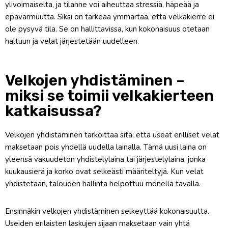
ylivoimaiselta, ja tilanne voi aiheuttaa stressiä, häpeää ja
epävarmuutta. Siksi on tärkeää ymmärtää, että velkakierre ei
ole pysyvä tila. Se on hallittavissa, kun kokonaisuus otetaan
haltuun ja velat järjestetään uudelleen.
Velkojen yhdistäminen –
miksi se toimii velkakierteen
katkaisussa?
Velkojen yhdistäminen tarkoittaa sitä, että useat erilliset velat
maksetaan pois yhdellä uudella lainalla. Tämä uusi laina on
yleensä vakuudeton yhdistelylaina tai järjestelylaina, jonka
kuukausierä ja korko ovat selkeästi määriteltyjä. Kun velat
yhdistetään, talouden hallinta helpottuu monella tavalla.
Ensinnäkin velkojen yhdistäminen selkeyttää kokonaisuutta.
Useiden erilaisten laskujen sijaan maksetaan vain yhtä