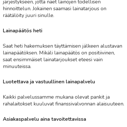
järjestykseen, jotta näet lainojen todellisen
hinnoittelun. Jokainen saamasi lainatarjous on
räätälöity juuri sinulle.
Lainapäätös heti
Saat heti hakemuksen täyttämisen jälkeen alustavan
lainapäätöksen. Mikäli lainapäätös on positiivinen,
saat ensimmäiset lainatarjoukset eteesi vain
minuuteissa.
Luotettava ja vastuullinen lainapalvelu
Kaikki palvelussamme mukana olevat pankit ja
rahalaitokset kuuluvat finanssivalvonnan alaisuuteen.
Asiakaspalvelu aina tavoitettavissa