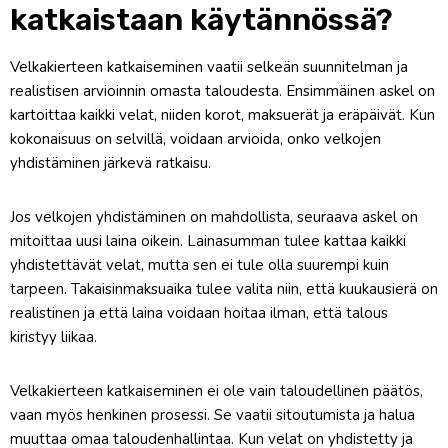
katkaistaan käytännössä?
Velkakierteen katkaiseminen vaatii selkeän suunnitelman ja
realistisen arvioinnin omasta taloudesta. Ensimmäinen askel on
kartoittaa kaikki velat, niiden korot, maksuerät ja eräpäivät. Kun
kokonaisuus on selvillä, voidaan arvioida, onko velkojen
yhdistäminen järkevä ratkaisu.
Jos velkojen yhdistäminen on mahdollista, seuraava askel on
mitoittaa uusi laina oikein. Lainasumman tulee kattaa kaikki
yhdistettävät velat, mutta sen ei tule olla suurempi kuin
tarpeen. Takaisinmaksuaika tulee valita niin, että kuukausierä on
realistinen ja että laina voidaan hoitaa ilman, että talous
kiristyy liikaa.
Velkakierteen katkaiseminen ei ole vain taloudellinen päätös,
vaan myös henkinen prosessi. Se vaatii sitoutumista ja halua
muuttaa omaa taloudenhallintaa. Kun velat on yhdistetty ja