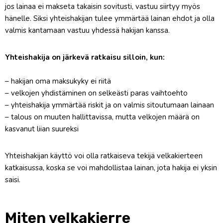
jos lainaa ei makseta takaisin sovitusti, vastuu siirtyy myös
hänelle. Siksi yhteishakijan tulee ymmärtää lainan ehdot ja olla
valmis kantamaan vastuu yhdessä hakijan kanssa.
Yhteishakija on järkevä ratkaisu silloin, kun:
– hakijan oma maksukyky ei riitä
– velkojen yhdistäminen on selkeästi paras vaihtoehto
– yhteishakija ymmärtää riskit ja on valmis sitoutumaan lainaan
– talous on muuten hallittavissa, mutta velkojen määrä on
kasvanut liian suureksi
Yhteishakijan käyttö voi olla ratkaiseva tekijä velkakierteen
katkaisussa, koska se voi mahdollistaa lainan, jota hakija ei yksin
saisi.
Miten velkakierre