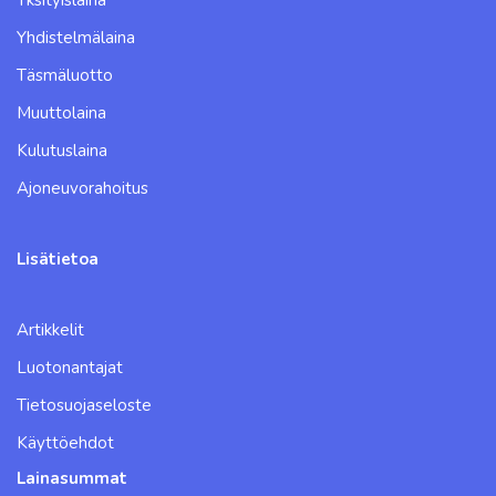
Yksityislaina
Yhdistelmälaina
Täsmäluotto
Muuttolaina
Kulutuslaina
Ajoneuvorahoitus
Lisätietoa
Artikkelit
Luotonantajat
Tietosuojaseloste
Käyttöehdot
Lainasummat