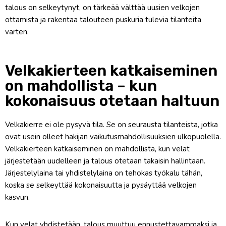
talous on selkeytynyt, on tärkeää välttää uusien velkojen
ottamista ja rakentaa talouteen puskuria tulevia tilanteita
varten.
Velkakierteen katkaiseminen
on mahdollista – kun
kokonaisuus otetaan haltuun
Velkakierre ei ole pysyvä tila. Se on seurausta tilanteista, jotka
ovat usein olleet hakijan vaikutusmahdollisuuksien ulkopuolella.
Velkakierteen katkaiseminen on mahdollista, kun velat
järjestetään uudelleen ja talous otetaan takaisin hallintaan.
Järjestelylaina tai yhdistelylaina on tehokas työkalu tähän,
koska se selkeyttää kokonaisuutta ja pysäyttää velkojen
kasvun.
Kun velat yhdistetään, talous muuttuu ennustettavammaksi ja