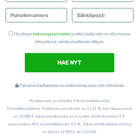
Hyväksyn
tietosuojaselosteen
ja että Luotto.net voi olla minuun
yhteydessä rahoitustuotteisiin liittyen.
Palvelun käyttäminen on maksutonta eikä sido mihinkään
*Kuukausierä on laskettu 4 % esimerkkikorolla.
Esimerkkilaskelma: Todellinen vuosikorko on 11,21 %, kun lainasumma
on 10 000 €, takaisinmaksuaika on 5 vuotta, tilinhoitomaksu 5 €,
avausmaksu 49 € ja esimerkkikorko 9,5 %. Takaisinmaksettava summa
on tällöin 12 950 €, eli 210 €/kk.