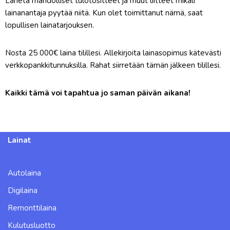
Lähetä mahdolliset tulotositteet ja muut liitteet mikäli
lainanantaja pyytää niitä. Kun olet toimittanut nämä, saat
lopullisen lainatarjouksen.
Nosta 25 000€ laina tilillesi. Allekirjoita lainasopimus kätevästi
verkkopankkitunnuksilla. Rahat siirretään tämän jälkeen tilillesi.
Kaikki tämä voi tapahtua jo saman päivän aikana!
Lainat
Autolaina
Digilaina
Remonttilaina
Kulutusluotto