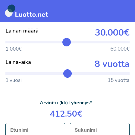
Siirry
suoraan
30.000€
Lainan määrä
sisältöön
1.000€
60.000€
8 vuotta
Laina-aika
1 vuosi
15 vuotta
Arvioitu (kk) lyhennys*
412.50€