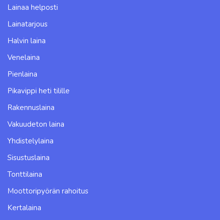
Lainaa helposti
Lainatarjous
Halvin laina
Venelaina
Pienlaina
Pikavippi heti tilille
Rakennuslaina
Vakuudeton laina
Yhdistelylaina
Sisustuslaina
Tonttilaina
Moottoripyörän rahoitus
Kertalaina