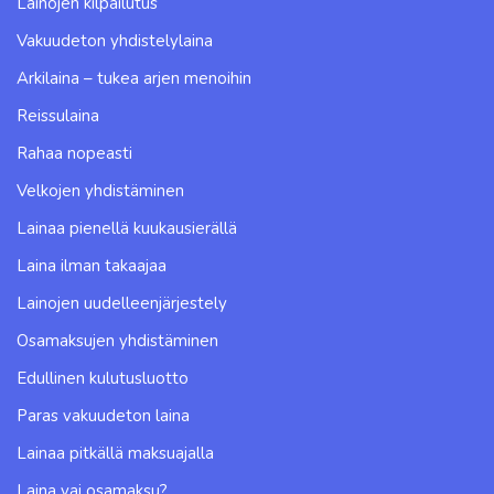
Lainojen kilpailutus
Vakuudeton yhdistelylaina
Arkilaina – tukea arjen menoihin
Reissulaina
Rahaa nopeasti
Velkojen yhdistäminen
Lainaa pienellä kuukausierällä
Laina ilman takaajaa
Lainojen uudelleenjärjestely
Osamaksujen yhdistäminen
Edullinen kulutusluotto
Paras vakuudeton laina
Lainaa pitkällä maksuajalla
Laina vai osamaksu?