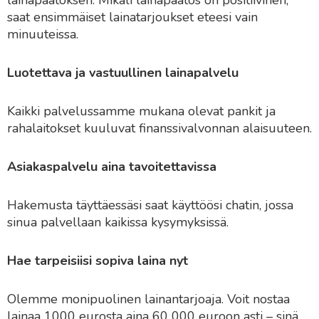
saat ensimmäiset lainatarjoukset eteesi vain
minuuteissa.
Luotettava ja vastuullinen lainapalvelu
Kaikki palvelussamme mukana olevat pankit ja
rahalaitokset kuuluvat finanssivalvonnan alaisuuteen.
Asiakaspalvelu aina tavoitettavissa
Hakemusta täyttäessäsi saat käyttöösi chatin, jossa
sinua palvellaan kaikissa kysymyksissä.
Hae tarpeisiisi sopiva laina nyt
Olemme monipuolinen lainantarjoaja. Voit nostaa
lainaa 1000 eurosta aina 60 000 euroon asti – sinä