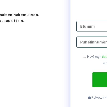
ilmaisen hakemuksen.
uukausittain.
Hyväksyn
tie
yh
Palvelun k