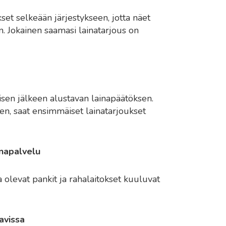
et selkeään järjestykseen, jotta näet
n. Jokainen saamasi lainatarjous on
sen jälkeen alustavan lainapäätöksen.
nen, saat ensimmäiset lainatarjoukset
inapalvelu
levat pankit ja rahalaitokset kuuluvat
avissa