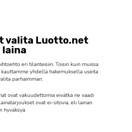
 valita Luotto.net
laina
toehto eri tilanteisiin. Toisin kuin muissa
da kauttamme yhdellä hakemuksella useita
 valita parhaimman.
at ovat vakuudettomia eivätkä ne vaadi
lainatarjoukset ovat ei-sitovia, eli lainan
n hyväksyä.