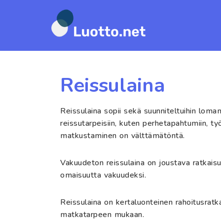
Siirry
suoraan
sisältöön
Reissulaina
Reissulaina sopii sekä suunniteltuihin lomama
reissutarpeisiin, kuten perhetapahtumiin, työm
matkustaminen on välttämätöntä.
Vakuudeton reissulaina on joustava ratkais
omaisuutta vakuudeksi.
Reissulaina on kertaluonteinen rahoitusratka
matkatarpeen mukaan.