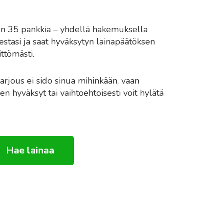
.
on 35 pankkia – yhdellä hakemuksella
stasi ja saat hyväksytyn lainapäätöksen
ittömästi.
arjous ei sido sinua mihinkään, vaan
en hyväksyt tai vaihtoehtoisesti voit hylätä
Hae lainaa