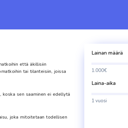
Lainan määrä
tkoihin että äkillisiin
1.000€
atkoihin tai tilanteisiin, joissa
Laina-aika
u, koska sen saaminen ei edellytä
1 vuosi
isu, joka mitoitetaan todellisen