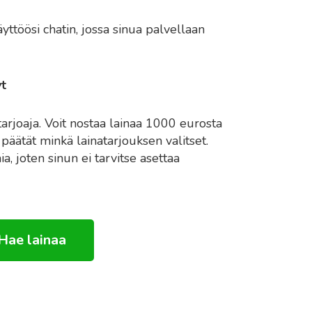
yttöösi chatin, jossa sinua palvellaan
yt
joaja. Voit nostaa lainaa 1000 eurosta
päätät minkä lainatarjouksen valitset.
a, joten sinun ei tarvitse asettaa
Hae lainaa