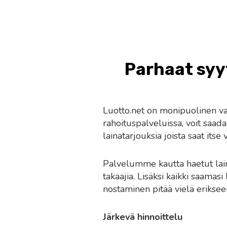
Parhaat syyt
Luotto.net on monipuolinen vaih
rahoituspalveluissa, voit saa
lainatarjouksia joista saat itse
Palvelumme kautta haetut lain
takaajia. Lisäksi kaikki saamasi 
nostaminen pitää vielä eriksee
Järkevä hinnoittelu