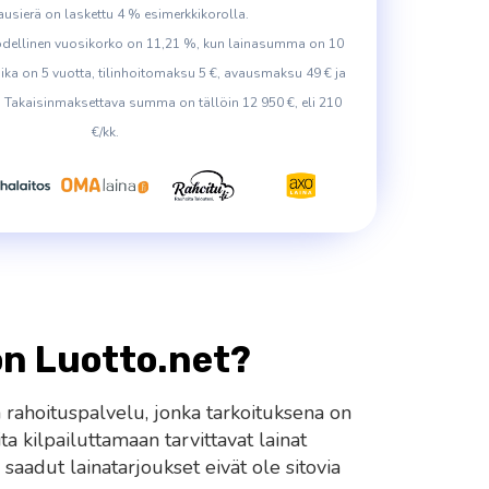
usierä on laskettu 4 % esimerkkikorolla.
odellinen vuosikorko on 11,21 %, kun lainasumma on 10
ika on 5 vuotta, tilinhoitomaksu 5 €, avausmaksu 49 € ja
. Takaisinmaksettava summa on tällöin 12 950 €, eli 210
€/kk.
on Luotto.net?
 rahoituspalvelu, jonka tarkoituksena on
ta kilpailuttamaan tarvittavat lainat
 saadut lainatarjoukset eivät ole sitovia