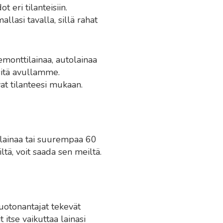
 eri tilanteisiin.
lasi tavalla, sillä rahat
remonttilainaa, autolainaa
sitä avullamme.
at tilanteesi mukaan.
 lainaa tai suurempaa 60
ltä, voit saada sen meiltä.
luotonantajat tekevät
 itse vaikuttaa lainasi