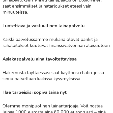
saat ensimmäiset lainatarjoukset eteesi vain
minuuteissa.
Luotettava ja vastuullinen lainapalvelu
Kaikki palvelussamme mukana olevat pankit ja
rahalaitokset kuuluvat finanssivalvonnan alaisuuteen.
Asiakaspalvelu aina tavoitettavissa
Hakemusta täyttäessäsi saat käyttöösi chatin, jossa
sinua palvellaan kaikissa kysymyksissä.
Hae tarpeisiisi sopiva laina nyt
Olemme monipuolinen lainantarjoaja. Voit nostaa
lainaa 1000 eurosta aina 60 000 euroon asti – sinä