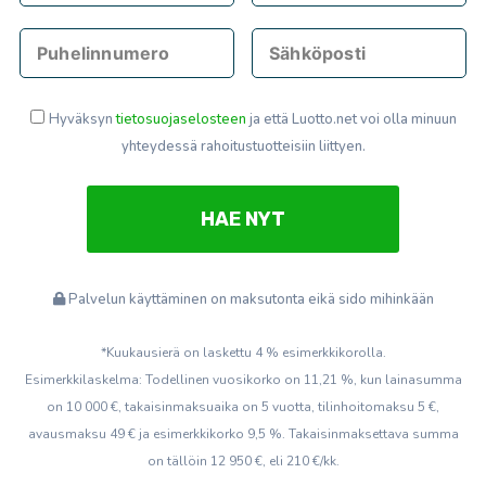
Hyväksyn
tietosuojaselosteen
ja että Luotto.net voi olla minuun
yhteydessä rahoitustuotteisiin liittyen.
Palvelun käyttäminen on maksutonta eikä sido mihinkään
*Kuukausierä on laskettu 4 % esimerkkikorolla.
Esimerkkilaskelma: Todellinen vuosikorko on 11,21 %, kun lainasumma
on 10 000 €, takaisinmaksuaika on 5 vuotta, tilinhoitomaksu 5 €,
avausmaksu 49 € ja esimerkkikorko 9,5 %. Takaisinmaksettava summa
on tällöin 12 950 €, eli 210 €/kk.