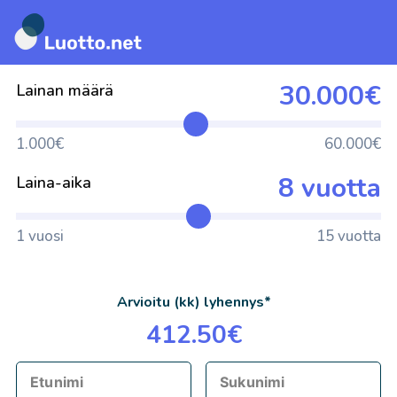
Siirry
suoraan
30.000€
Lainan määrä
sisältöön
1.000€
60.000€
8 vuotta
Laina-aika
1 vuosi
15 vuotta
Arvioitu (kk) lyhennys*
412.50€