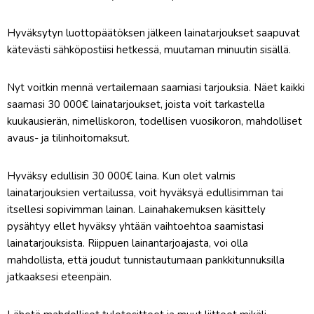
Hyväksytyn luottopäätöksen jälkeen lainatarjoukset saapuvat
kätevästi sähköpostiisi hetkessä, muutaman minuutin sisällä.
Nyt voitkin mennä vertailemaan saamiasi tarjouksia. Näet kaikki
saamasi 30 000€ lainatarjoukset, joista voit tarkastella
kuukausierän, nimelliskoron, todellisen vuosikoron, mahdolliset
avaus- ja tilinhoitomaksut.
Hyväksy edullisin 30 000€ laina. Kun olet valmis
lainatarjouksien vertailussa, voit hyväksyä edullisimman tai
itsellesi sopivimman lainan. Lainahakemuksen käsittely
pysähtyy ellet hyväksy yhtään vaihtoehtoa saamistasi
lainatarjouksista. Riippuen lainantarjoajasta, voi olla
mahdollista, että joudut tunnistautumaan pankkitunnuksilla
jatkaaksesi eteenpäin.