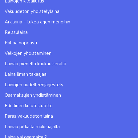
Lainojen kilpailutus
Vakuudeton yhdistelylaina
Arkilaina – tukea arjen menoihin
Reissulaina
Rahaa nopeasti
Velkojen yhdistäminen
Lainaa pienellä kuukausierällä
Laina ilman takaajaa
Lainojen uudelleenjärjestely
Osamaksujen yhdistäminen
Edullinen kulutusluotto
Paras vakuudeton laina
Lainaa pitkällä maksuajalla
Laina vai osamaksu?