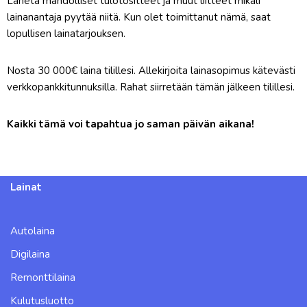
Lähetä mahdolliset tulotositteet ja muut liitteet mikäli
lainanantaja pyytää niitä. Kun olet toimittanut nämä, saat
lopullisen lainatarjouksen.
Nosta 30 000€ laina tilillesi. Allekirjoita lainasopimus kätevästi
verkkopankkitunnuksilla. Rahat siirretään tämän jälkeen tilillesi.
Kaikki tämä voi tapahtua jo saman päivän aikana!
Lainat
Autolaina
Digilaina
Remonttilaina
Kulutusluotto