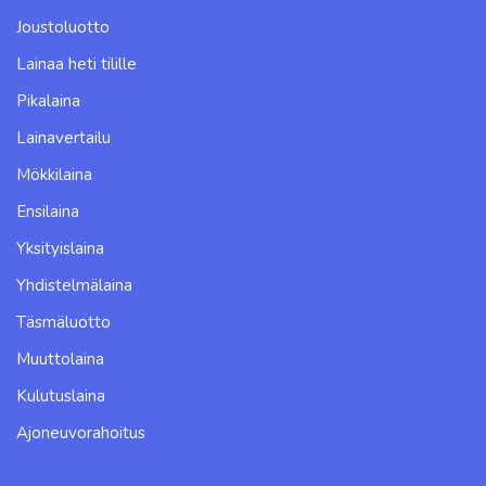
Joustoluotto
Lainaa heti tilille
Pikalaina
Lainavertailu
Mökkilaina
Ensilaina
Yksityislaina
Yhdistelmälaina
Täsmäluotto
Muuttolaina
Kulutuslaina
Ajoneuvorahoitus