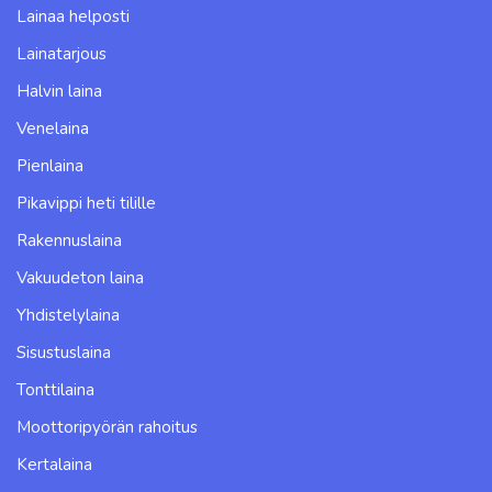
Lainaa helposti
Lainatarjous
Halvin laina
Venelaina
Pienlaina
Pikavippi heti tilille
Rakennuslaina
Vakuudeton laina
Yhdistelylaina
Sisustuslaina
Tonttilaina
Moottoripyörän rahoitus
Kertalaina