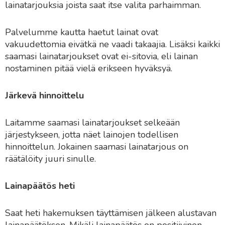
lainatarjouksia joista saat itse valita parhaimman.
Palvelumme kautta haetut lainat ovat
vakuudettomia eivätkä ne vaadi takaajia. Lisäksi kaikki
saamasi lainatarjoukset ovat ei-sitovia, eli lainan
nostaminen pitää vielä erikseen hyväksyä.
Järkevä hinnoittelu
Laitamme saamasi lainatarjoukset selkeään
järjestykseen, jotta näet lainojen todellisen
hinnoittelun. Jokainen saamasi lainatarjous on
räätälöity juuri sinulle.
Lainapäätös heti
Saat heti hakemuksen täyttämisen jälkeen alustavan
lainapäätöksen. Mikäli lainapäätös on positiivinen,